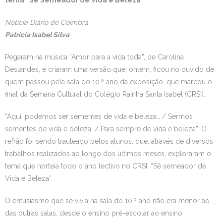
tema “Sê Semeador de Vida e Beleza”
Estudar no CRSI
Notícia Diário de Coimbra
Patrícia Isabel Silva
Contactos
Pegaram na música “Amor para a vida toda”, de Carolina
Deslandes, e criaram uma versão que, ontem, ficou no ouvido de
quem passou pela sala do 10.º ano da exposição, que marcou o
final da Semana Cultural do Colégio Rainha Santa Isabel (CRSI).
“Aqui, podemos ser sementes de vida e beleza… / Sermos
sementes de vida e beleza, / Para sempre de vida e beleza”. O
refrão foi sendo trauteado pelos alunos, que, através de diversos
trabalhos realizados ao longo dos últimos meses, exploraram o
tema que norteia todo o ano lectivo no CRSI: “Sê semeador de
Vida e Beleza”.
O entusiasmo que se vivia na sala do 10.º ano não era menor ao
das outras salas, desde o ensino pré-escolar ao ensino