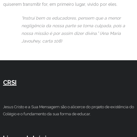
quiserem transmitir for, em primeiro lugar, vivido por eles.
“Instruí bem os educadores, pensem que a menor
negligência da nossa parte se torna culpada, pois a
nossa missão é por assim dizer divina.” (Ana Maria
Javouhey, carta 108)
CRSI
Jesus Cristo e a Sua Mensagem são o alicerce do projeto de existência do
Colégio e o fundamento da sua forma de educar.