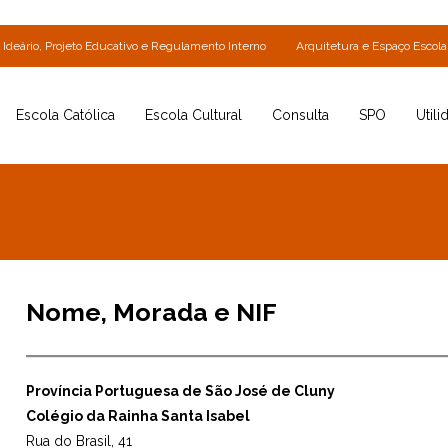
Ideário, Projeto Educativo e Regulamento Interno
Arquitetura e Espaço Escola
Escola Católica
Escola Cultural
Consulta
SPO
Utili
Nome, Morada e NIF
Província Portuguesa de São José de Cluny
Colégio da Rainha Santa Isabel
Rua do Brasil, 41