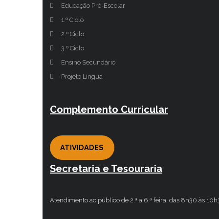
Educação Pré-Escolar
1.º Ciclo
2.º Ciclo
3.º Ciclo
Ensino Secundário
Projeto Língua
Complemento Curricular
ATIVIDADES
Secretaria e Tesouraria
Atendimento ao público de 2.ª a 6.ª feira, das 8h30 às 10