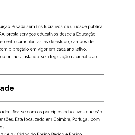
tuição Privada sem fins lucrativos de utilidade pública,
A, presta serviços educativos desde a Educação
emento curricular, visitas de estudo, campos de
 com o preçário em vigor em cada ano letivo.
ou online, ajustando-se à legislação nacional e ao
dade
 identifica-se com os princípios educativos que dão
nsões. Está localizado em Coimbra, Portugal, com
os.
, 2.º e 3.º Ciclos do Ensino Básico e Ensino