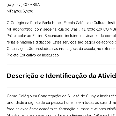
3030-175 COIMBRA
NIF: 500967300
O Colégio da Rainha Santa Isabel, Escola Católica e Cultural, Insti
NIF 500967300, com sede na Rua do Brasil, 41, 3030-175 COIMBR
Pré-escolar ao Ensino Secundário, incluindo atividades de compl
férias e materiais didáticos. Estes serviços são pagos de acordo
Os serviços são prestados nas instalações da escola, no exterior 
Projeto Educativo da instituição.
Descrição e Identificação da Ativi
Como Colégio da Congregação de S. José de Cluny, a Instituição
prioridade à dignidade da pessoa humana em todas as suas dime
foco na excelência académica, formação humana e valores cristã
Ministra os níveis de ensino: Educação Pré-escolar (3-5 anos), 1.º