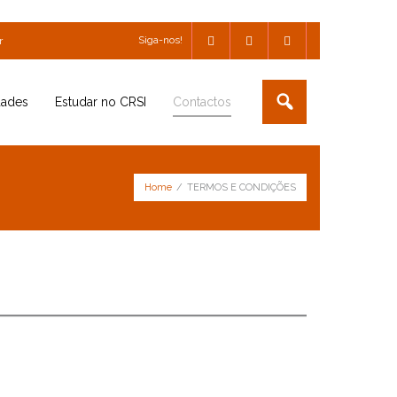
Siga-nos!
r
dades
Estudar no CRSI
Contactos
Home
/
TERMOS E CONDIÇÕES