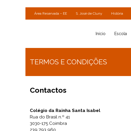
Área Reservada – EE
S. José de Cluny
História
Início
Escola
TERMOS E CONDIÇÕES
Contactos
Colégio da Rainha Santa Isabel
Rua do Brasil n.º 41
3030-175 Coimbra
239 793 960