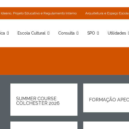
Ideário, Projeto Educativo e Regulamento Interno
Arquitetura e Espaço Escola
ica
Escola Cultural
Consulta
SPO
Utilidades
SUMMER COURSE
FORMAÇÃO APEC
COLCHESTER 2026