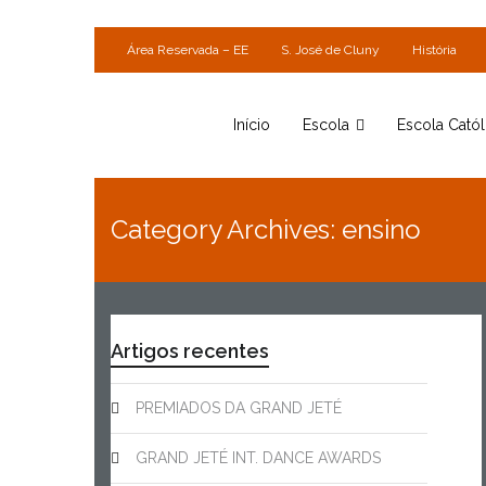
Área Reservada – EE
S. José de Cluny
História
Início
Escola
Escola Catól
Category Archives: ensino
Artigos recentes
PREMIADOS DA GRAND JETÉ
GRAND JETÉ INT. DANCE AWARDS