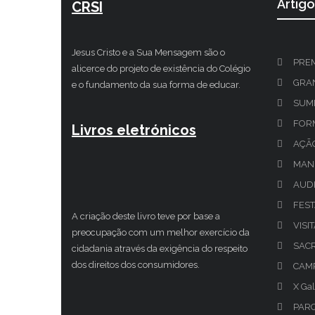
Artig
CRSI
Jesus Cristo e a Sua Mensagem são o
PRE
alicerce do projeto de existência do Colégio
GRAN
e o fundamento da sua forma de educar.
SUM
FOR
Livros eletrónicos
AÇÃ
MAN
AUDI
FEST
A criação deste livro teve por base a
VISI
preocupação com um melhor exercício da
SAC
cidadania através da exigência do respeito
dos direitos dos consumidores.
CAMP
X Gal
PAR