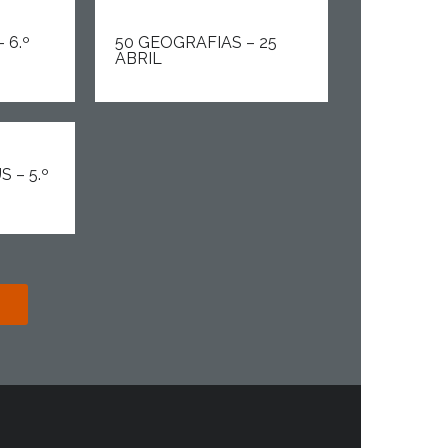
 6.º
50 GEOGRAFIAS – 25
ABRIL
 – 5.º