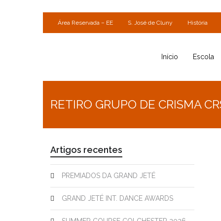
Área Reservada – EE
S. José de Cluny
História
Início
Escola
RETIRO GRUPO DE CRISMA CR
Artigos recentes
PREMIADOS DA GRAND JETÉ
GRAND JETÉ INT. DANCE AWARDS