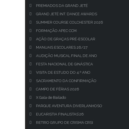
PREMIADOS DA GRAND JETÉ
GRAND JETÉ INT. DANCE AWARDS
SUMMER COURSE COLCHESTER 2026
FORMAÇÃO APEC CCM
AÇÃO DE GRAÇAS PRÉ-ESCOLAR
MANUAIS ESCOLARES 26/27
AUDIÇÃO MUSICAL FINAL DE ANO
FESTA NACIONAL DE GINÁSTICA
VISITA DE ESTUDO DO 4.º ANO
SACRAMENTO DA CONFIRMAÇÃO
CAMPO DE FÉRIAS 2026
X Gala de Bailado
PARQUE AVENTURA DIVERLANHOSO
EUCARISTIA FINALISTAS’26
RETIRO GRUPO DE CRISMA CRSI