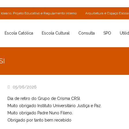
Ideário, Projeto Educativo e Regulamento Interno
Arquitetura e Espaço Escola
Escola Católica
Escola Cultural
Consulta
SPO
Utili
SI
05/06/2026
Dia de retiro do Grupo de Crisma CRSI.
Muito obrigado Instituto Universitário Justiça e Paz.
Muito obrigado Padre Nuno Fileno.
Obrigado por tanto bem recebido