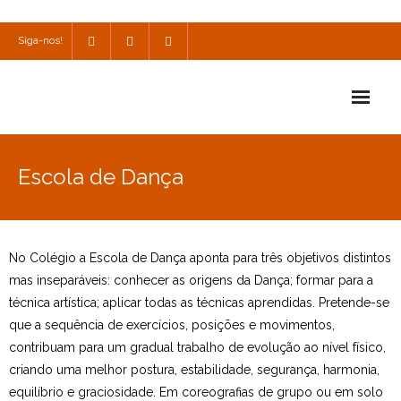
Siga-nos!
Início
Escola de Dança
Escola
Escola Católica
No Colégio a Escola de Dança aponta para três objetivos distintos
Escola Cultural
mas inseparáveis: conhecer as origens da Dança; formar para a
técnica artística; aplicar todas as técnicas aprendidas. Pretende-se
Consulta
que a sequência de exercícios, posições e movimentos,
contribuam para um gradual trabalho de evolução ao nível físico,
SPO
criando uma melhor postura, estabilidade, segurança, harmonia,
Utilidades
equilíbrio e graciosidade. Em coreografias de grupo ou em solo