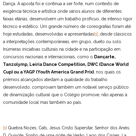
Dança. A aposta foi e continua a ser forte, num contexto de
exigência técnica e artística onde vários alunos de diferentes
faixas etárias, desenvolvem um trabalho profícuo, de intenso rigor
técnico e estético. Um grande número de coreografias foram até
hoje estudadas, desenvolvidas e apresentadas
[1]
, desde clássicos
a interpretações contemporâneas, em grupo, dueto ou solo.
Inúmeras iniciativas culturais na cidade e na participação em
concursos nacionais e internacionais, como o
Dançarte,
Tanzolymp, Leiria Dance Competition, DWC (Dance World
Cup) ou a YAGP (Youth America Grand Prix)
, nos quais os
prémios alcançados atestam a qualidade do trabalho
desenvolvido, comprovam também um notável serviço público
de dinamização cultural que o Colégio promove, não apenas à
comunidade local mas também ao país.
[1]
Quebra Nozes, Cats, Jesus Cristo Superstar, Senhor dos Anéis,
D. Quixote, Sonho de uma noite de Verão, Lago dos Cisnes, La