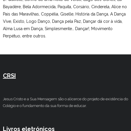
Bayadère, Bela Adormecida, Paquita, Corsário, Cinderela, Alice no
Pais das Maravilhas, Coppélia, Giselle, História da Dança, A Dança
Vive, Existo, Logo Danço, Dança pela Paz, Dançar dá cor à vida,
Alma Lusa em Dança, Simplesmente… Dançar!, Movimento
Perpétuo, entre outros.
CRSI
Jesus Cristo e a Sua Mensagem são o alicerce do projeto de existência do
Colégio e o fundamento da sua forma de educar.
Livros eletrónicos