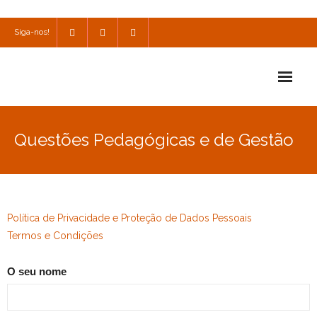
Siga-nos!
Início
Questões Pedagógicas e de Gestão
Escola
Escola Católica
Escola Cultural
Política de Privacidade e Proteção de Dados Pessoais
Termos e Condições
Consulta
O seu nome
SPO
Utilidades