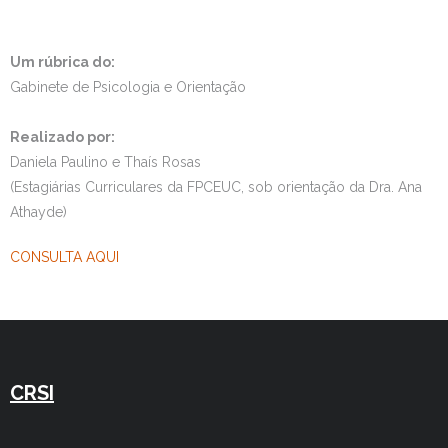
Estudar no CRSI
Um rúbrica do:
Contactos
Gabinete de Psicologia e Orientação
Realizado por:
Daniela Paulino e Thaís Rosas
(Estagiárias Curriculares da FPCEUC, sob orientação da Dra. Ana
Athayde)
CONSULTA AQUI
CRSI