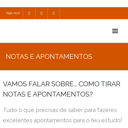
Siga-nos!
Início
NOTAS E APONTAMENTOS
Escola
Escola Católica
VAMOS FALAR SOBRE… COMO TIRAR
Escola Cultural
NOTAS E APONTAMENTOS?
Consulta
Tudo o que precisas de saber para fazeres
SPO
excelentes apontamentos para o teu estudo!
Utilidades