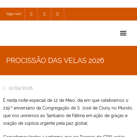
Siga-nos!
Início
PROCISSÃO DAS VELAS 2026
Escola
Escola Católica
12/05/2026
Escola Cultural
É nesta noite especial de 12 de Maio, dia em que celebramos o
Consulta
219.º aniversário da Congregação de S. José de Cluny no Mundo,
que nos uniremos ao Santuário de Fátima em ação de graças e
SPO
oração de súplica urgente pela paz global.
Utilidades