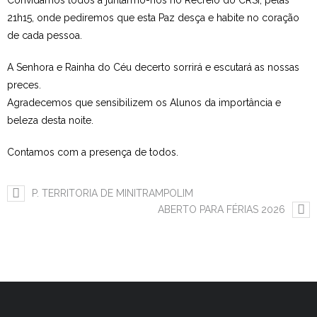
Convidamos todos a juntarmo-nos no Recreio do CRSI, pelas
21h15, onde pediremos que esta Paz desça e habite no coração
Estudar no CRSI
de cada pessoa.
Contactos
A Senhora e Rainha do Céu decerto sorrirá e escutará as nossas
preces.
Agradecemos que sensibilizem os Alunos da importância e
beleza desta noite.
Contamos com a presença de todos.
P. TERRITORIA DE MINITRAMPOLIM
ABERTO PARA FÉRIAS 2026