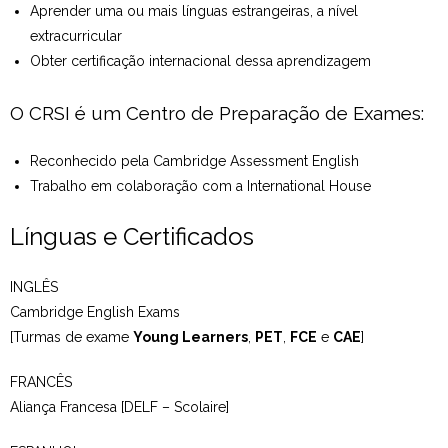
Aprender uma ou mais línguas estrangeiras, a nível
Estudar no CRSI
extracurricular
Obter certificação internacional dessa aprendizagem
Contactos
O CRSI é um Centro de Preparação de Exames:
Reconhecido pela Cambridge Assessment English
Trabalho em colaboração com a International House
Línguas e Certificados
INGLÊS
Cambridge English Exams
[Turmas de exame
Young Learners
,
PET
,
FCE
e
CAE
]
FRANCÊS
Aliança Francesa [DELF – Scolaire]