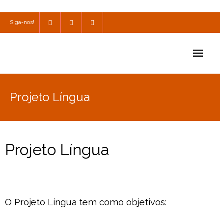
Siga-nos!
Início
Projeto Língua
Escola
Escola Católica
Projeto Língua
Escola Cultural
Consulta
SPO
O Projeto Língua tem como objetivos:
Utilidades