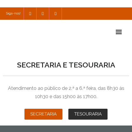
Siga-nos!
Início
SECRETARIA E TESOURARIA
Escola
Escola Católica
Atendimento ao público de 2.ª a 6.ª feira, das 8h30 às
Escola Cultural
10h30 e das 15h00 às 17h00.
Consulta
SECRETARIA
TESOURARIA
SPO
Utilidades