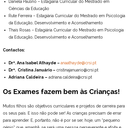
Daniela Paulino – Estagiária Curricular do Mestrado em
Ciências da Educação
Rute Ferreira – Estagiária Curricular do Mestrado em Psicologia
da Educação, Desenvolvimento e Aconselhamento
Thaís Rosas – Estagiária Curricular do Mestrado em Psicologia
da Educação, Desenvolvimento e Aconselhamento
Contactos:
Drª. Ana Isabel Athayde –
anaathayde@crsi.pt
Drª. Cristina Januário –
cristinajanuario@crsi.pt
Adriana
Caldeira
–
adriana.caldeira@crsi.pt
Os Exames fazem bem às Crianças!
Muitos filhos são objetivos curriculares e projetos de carreira para
os seus pais. E isso não pode ser! As crianças precisam de errar
para aprender. E, portanto, não é por se ser, hoje, um “pequeno
génio” que, amanhã, se será uma pessoa perseverante e afoita e