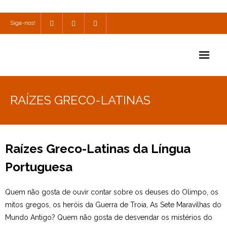
Siga-nos!
Início
RAÍZES GRECO-LATINAS
Escola
Escola Católica
Raízes Greco-Latinas da Língua
Escola Cultural
Portuguesa
Consulta
Quem não gosta de ouvir contar sobre os deuses do Olimpo, os
SPO
mitos gregos, os heróis da Guerra de Troia, As Sete Maravilhas do
Mundo Antigo? Quem não gosta de desvendar os mistérios do
Utilidades