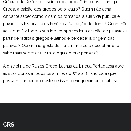
Oráculo de Delfos, o fascínio dos jogos Olímpicos na antiga
Grécia, a paixão dos gregos pelo teatro? Quem não acha
Estudar no CRSI
cativante saber como viviam os romanos, a sua vida publica e
Contactos
privada, as histórias e os heróis da fundação de Roma? Quem não
acha que faz todo o sentido compreender a criação de palavras a
partir de radicais gregos e latinos e perceber a origem das
palavras? Quem não gosta de ir a um museu e descobrir que
sabe mais sobre arte e mitologia do que pensava?
A disciplina de Raízes Greco-Latinas da Língua Portuguesa abre
as suas portas a todos os alunos do 5.º ao 8.º ano para que
possam tirar partido deste belíssimo enriquecimento cultural.
CRSI