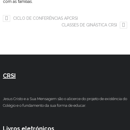
com as famílias.
Estudar no CRSI
CICLO DE CONFERÊNCIAS APCRSI
Contactos
CLASSES DE GINÁSTICA CRSI
CRSI
Jesus Cristo e a Sua Mensagem são o alicerce do projeto de existência do
Colégio e o fundamento da sua forma de educar.
Livros eletrónicos