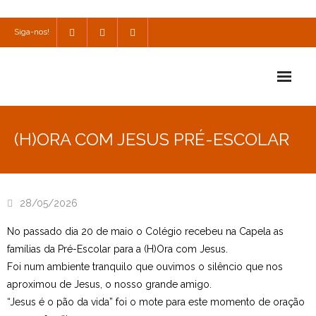
Siga-nos!
Início
(H)ORA COM JESUS PRÉ-ESCOLAR
Escola
Escola Católica
28/05/2026
Escola Cultural
No passado dia 20 de maio o Colégio recebeu na Capela as
Consulta
famílias da Pré-Escolar para a (H)Ora com Jesus.
Foi num ambiente tranquilo que ouvimos o silêncio que nos
SPO
aproximou de Jesus, o nosso grande amigo.
“Jesus é o pão da vida” foi o mote para este momento de oração
Utilidades