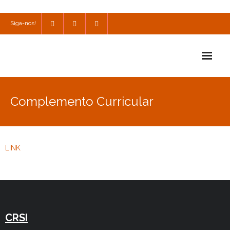
Siga-nos!
Início
Complemento Curricular
Escola
Escola Católica
LINK
Escola Cultural
Consulta
SPO
CRSI
Utilidades