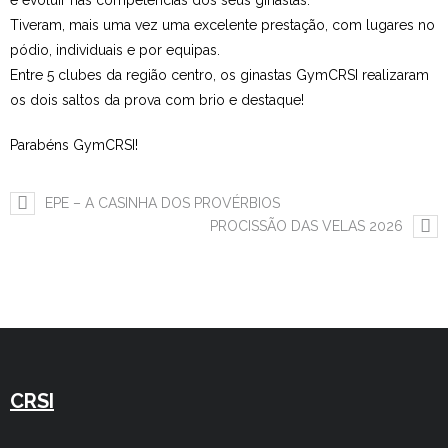
é evoluir nas competências dos seus ginastas.
Tiveram, mais uma vez uma excelente prestação, com lugares no
Estudar no CRSI
pódio, individuais e por equipas.
Entre 5 clubes da região centro, os ginastas GymCRSI realizaram
Contactos
os dois saltos da prova com brio e destaque!
Parabéns GymCRSI!
EPE – A CASINHA DOS PROVÉRBIOS
PROCISSÃO DAS VELAS 2026
CRSI