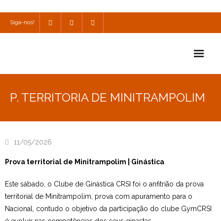
Siga-nos!
Início
P. TERRITORIA DE MINITRAMPOLIM
Escola
Escola Católica
11/05/2026
Escola Cultural
Prova territorial de Minitrampolim | Ginástica
Consulta
Este sábado, o Clube de Ginástica CRSI foi o anfitrião da prova
SPO
territorial de Minitrampolim, prova com apuramento para o
Nacional, contudo o objetivo da participação do clube GymCRSI
Utilidades