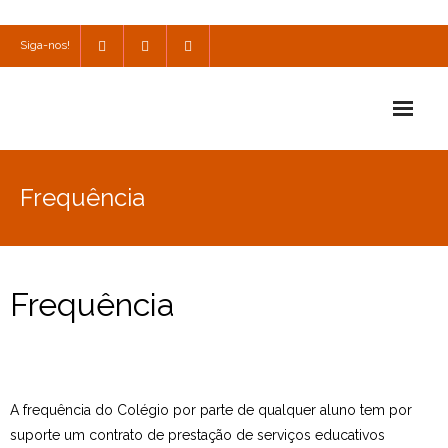
Siga-nos!
Início
Frequência
Escola
Escola Católica
Frequência
Escola Cultural
Consulta
SPO
A frequência do Colégio por parte de qualquer aluno tem por
suporte um contrato de prestação de serviços educativos
Utilidades