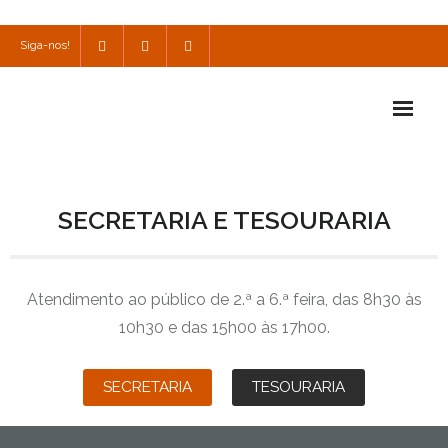
Siga-nos!
Início
SECRETARIA E TESOURARIA
Escola
Escola Católica
Atendimento ao público de 2.ª a 6.ª feira, das 8h30 às
Escola Cultural
10h30 e das 15h00 às 17h00.
Consulta
SECRETARIA
TESOURARIA
SPO
Utilidades