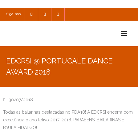
Siga-nos!
Início
EDCRSI @ PORTUCALE DANCE
Escola
AWARD 2018
Escola Católica
Escola Cultural
30/07/2018
Consulta
Todas as bailarinas destacadas no PDA’18! A EDCRSI encerra com
excelência o ano letivo 2017-2018. PARABÉNS, BAILARINAS E
SPO
PAULA FIDALGO!
Utilidades