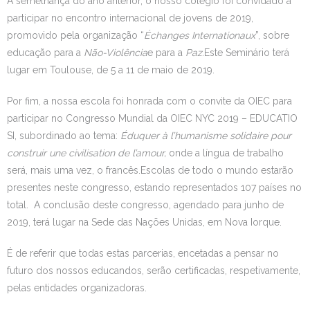
À semelhança do ano anterior, o nosso colégio foi convidado a
participar no encontro internacional de jovens de 2019,
promovido pela organização “
Échanges Internationaux
”, sobre
educação para a
Não-Violência
e para a
Paz.
Este Seminário terá
lugar em Toulouse, de 5 a 11 de maio de 2019.
Por fim, a nossa escola foi honrada com o convite da OIEC para
participar no Congresso Mundial da OIEC NYC 2019 – EDUCATIO
SI, subordinado ao tema:
Éduquer à l’humanisme solidaire pour
construir une civilisation de l’amour,
onde a língua de trabalho
será, mais uma vez, o francês.Escolas de todo o mundo estarão
presentes neste congresso, estando representados 107 países no
total. A conclusão deste congresso, agendado para junho de
2019, terá lugar na Sede das Nações Unidas, em Nova Iorque.
É de referir que todas estas parcerias, encetadas a pensar no
futuro dos nossos educandos, serão certificadas, respetivamente,
pelas entidades organizadoras.