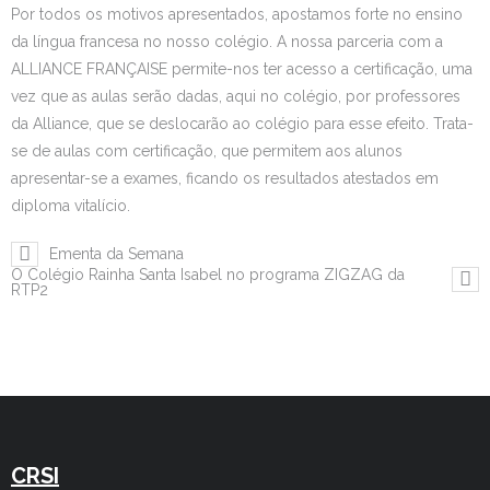
Por todos os motivos apresentados, apostamos forte no ensino
da língua francesa no nosso colégio. A nossa parceria com a
ALLIANCE FRANÇAISE permite-nos ter acesso a certificação, uma
vez que as aulas serão dadas, aqui no colégio, por professores
da Alliance, que se deslocarão ao colégio para esse efeito. Trata-
se de aulas com certificação, que permitem aos alunos
apresentar-se a exames, ficando os resultados atestados em
diploma vitalício.
Ementa da Semana
O Colégio Rainha Santa Isabel no programa ZIGZAG da
RTP2
CRSI