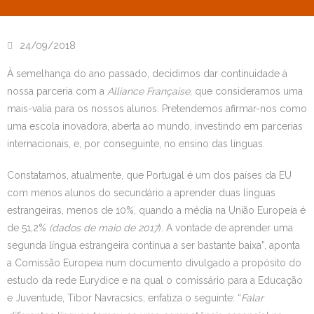
Escola Católica
24/09/2018
Escola Cultural
À semelhança do ano passado, decidimos dar continuidade à
Consulta
nossa parceria com a
Alliance Française
, que consideramos uma
mais-valia para os nossos alunos. Pretendemos afirmar-nos como
SPO
uma escola inovadora, aberta ao mundo, investindo em parcerias
internacionais, e, por conseguinte, no ensino das línguas.
Utilidades
Constatamos, atualmente, que Portugal é um dos países da EU
Estudar no CRSI
com menos alunos do secundário a aprender duas línguas
estrangeiras, menos de 10%, quando a média na União Europeia é
Contactos
de 51,2%
(dados de maio de 2017
). A vontade de aprender uma
segunda língua estrangeira continua a ser bastante baixa”, aponta
a Comissão Europeia num documento divulgado a propósito do
estudo da rede Eurydice e na qual o comissário para a Educação
e Juventude, Tibor Navracsics, enfatiza o seguinte: “
Falar