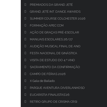
PREMIADOS DA GRAND JETÉ
GRAND JETÉ INT. DANCE AWARDS
SUMMER COURSE COLCHESTER 2026
FORMAÇÃO APEC CCM
AÇÃO DE GRAÇAS PRÉ-ESCOLAR
MANUAIS ESCOLARES 26/27
AUDIÇÃO MUSICAL FINAL DE ANO
FESTA NACIONAL DE GINÁSTICA
VISITA DE ESTUDO DO 4.º ANO
SACRAMENTO DA CONFIRMAÇÃO
CAMPO DE FÉRIAS 2026
X Gala de Bailado
PARQUE AVENTURA DIVERLANHOSO
EUCARISTIA FINALISTAS’26
RETIRO GRUPO DE CRISMA CRSI