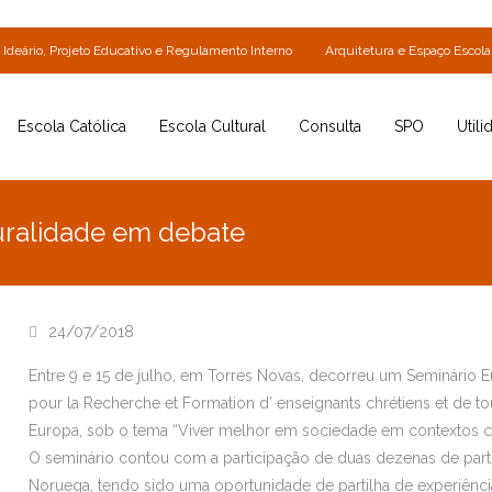
Ideário, Projeto Educativo e Regulamento Interno
Arquitetura e Espaço Escola
Escola Católica
Escola Cultural
Consulta
SPO
Utili
uralidade em debate
24/07/2018
Entre 9 e 15 de julho, em Torres Novas, decorreu um Seminári
pour la Recherche et Formation d’ enseignants chrétiens et de 
Europa, sob o tema “Viver melhor em sociedade em contextos cu
O seminário contou com a participação de duas dezenas de parti
Noruega, tendo sido uma oportunidade de partilha de experiênci