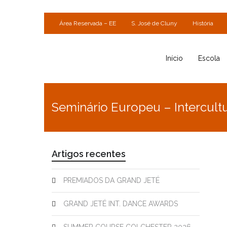
Área Reservada – EE
S. José de Cluny
História
Início
Escola
Seminário Europeu – Intercult
Artigos recentes
PREMIADOS DA GRAND JETÉ
GRAND JETÉ INT. DANCE AWARDS