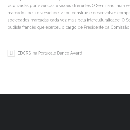
valorizadas por vivências e visões diferentes.O Seminário, num 
marcados pela diversidade, visou construir e desenvolver comp
sociedades marcadas cada vez mais pela interculturalidade. O S
budista francês que exerceu o cargo de Presidente da Comissã
EDCRSI na Portucale Dance Award