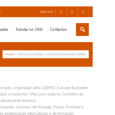
Siga-nos!
r
dades
Estudar no CRSI
Contactos
Home
/
Seminário Europeu – Interculturalidade em debate
o Europeu, organizado pelo GERFEC (Groupe Européen
toutes convictions), ONG com sede no Conselho da
lturalmente diversos”.
cipantes, oriundos de Portugal, França, Roménia e
as pedagógicas interculturais e de formação,