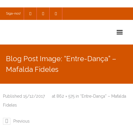
Siga-nos!
Início
Blog Post Image: “Entre-Dança” –
Escola
Mafalda Fideles
Escola Católica
Escola Cultural
Published
15/12/2017
at
862 × 575
in
“Entre-Dança” – Mafalda
Consulta
Fideles
SPO
Previous
Utilidades