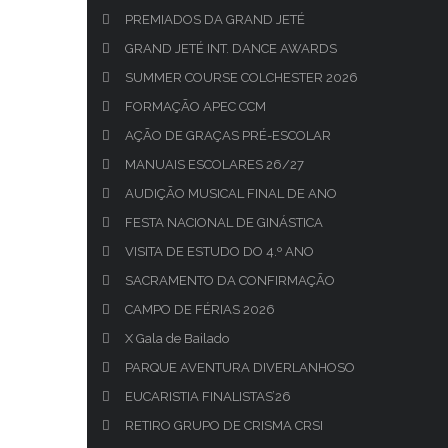
PREMIADOS DA GRAND JETÉ
GRAND JETÉ INT. DANCE AWARDS
SUMMER COURSE COLCHESTER 2026
FORMAÇÃO APEC CCM
AÇÃO DE GRAÇAS PRÉ-ESCOLAR
MANUAIS ESCOLARES 26/27
AUDIÇÃO MUSICAL FINAL DE ANO
FESTA NACIONAL DE GINÁSTICA
VISITA DE ESTUDO DO 4.º ANO
SACRAMENTO DA CONFIRMAÇÃO
CAMPO DE FÉRIAS 2026
X Gala de Bailado
PARQUE AVENTURA DIVERLANHOSO
EUCARISTIA FINALISTAS’26
RETIRO GRUPO DE CRISMA CRSI