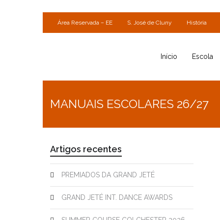
Área Reservada – EE
S. José de Cluny
História
Início
Escola
MANUAIS ESCOLARES 26/27
Artigos recentes
PREMIADOS DA GRAND JETÉ
GRAND JETÉ INT. DANCE AWARDS