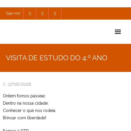
Siga-nos!
Início
VISITA DE ESTUDO DO 4.º ANO
Escola
Escola Católica
17/06/2026
Escola Cultural
Ontem fomos passear,
Consulta
Dentro na nossa cidade:
Conhecer o que nos rodeia
SPO
Brincar com liberdade!
Utilidades