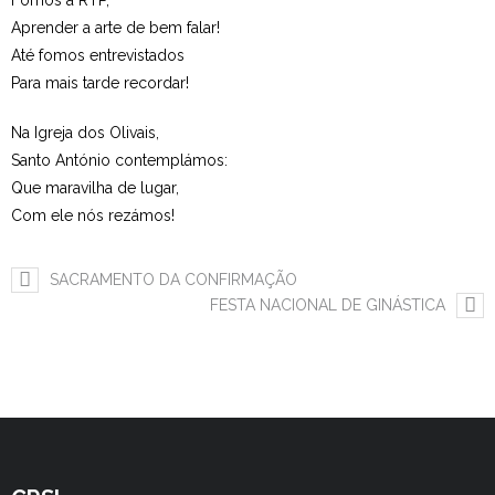
Fomos à RTP,
Aprender a arte de bem falar!
Estudar no CRSI
Até fomos entrevistados
Para mais tarde recordar!
Contactos
Na Igreja dos Olivais,
Santo António contemplámos:
Que maravilha de lugar,
Com ele nós rezámos!
SACRAMENTO DA CONFIRMAÇÃO
FESTA NACIONAL DE GINÁSTICA