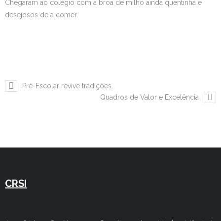
Chegaram ao colégio com a broa de milho ainda quentinha e
desejosos de a comer.
Estudar no CRSI
Contactos
Pré-Escolar revive tradições…
Quadros de Valor e Excelência
CRSI