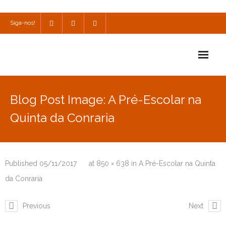
Siga-nos!
Início
Blog Post Image: A Pré-Escolar na
Escola
Quinta da Conraria
Escola Católica
Escola Cultural
Published
05/11/2017
at
850 × 638
in
A Pré-Escolar na Quinta
Consulta
da Conraria
SPO
Previous
Next
Utilidades