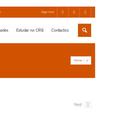
Siga-nos!
r
dades
Estudar no CRSI
Contactos
Home
/
9
Next