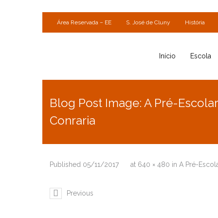
Área Reservada – EE
S. José de Cluny
História
Início
Escola
Blog Post Image: A Pré-Escolar
Conraria
Published
05/11/2017
at
640 × 480
in
A Pré-Escola
Previous