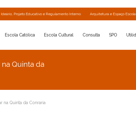
Ideário, Projeto Educativo e Regulamento Interno
Arquitetura e Espaço Escola
Escola Católica
Escola Cultural
Consulta
SPO
Utili
 na Quinta da
r na Quinta da Conraria