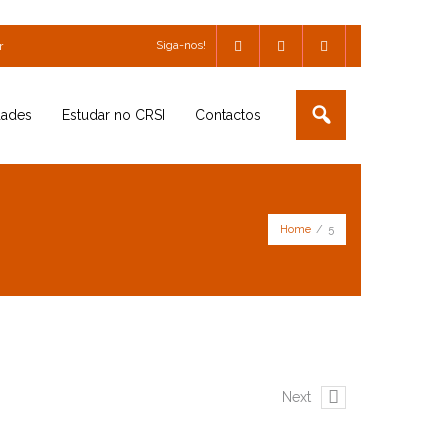
Siga-nos!
r
dades
Estudar no CRSI
Contactos
Home
/
5
Next