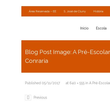
Área Reservada – EE
S. José de Cluny
História
Início
Escola
Blog Post Image: A Pré-Escolar
Conraria
Published
05/11/2017
at
640 × 555
in
A Pré-Escola
Previous