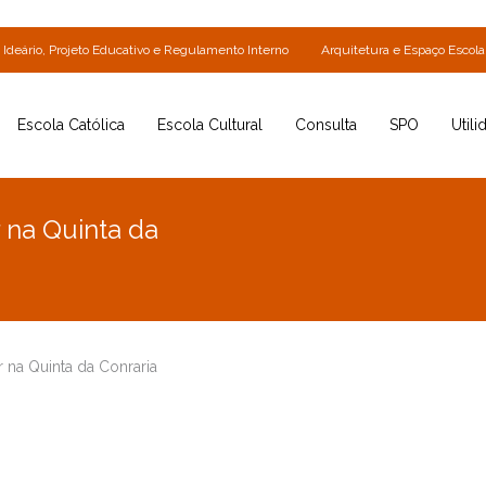
Ideário, Projeto Educativo e Regulamento Interno
Arquitetura e Espaço Escola
Escola Católica
Escola Cultural
Consulta
SPO
Utili
 na Quinta da
r na Quinta da Conraria