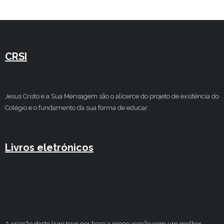
Estudar no CRSI
Contactos
CRSI
Jesus Cristo e a Sua Mensagem são o alicerce do projeto de existência do
Colégio e o fundamento da sua forma de educar.
Livros eletrónicos
A criação deste livro teve por base a preocupação com um melhor