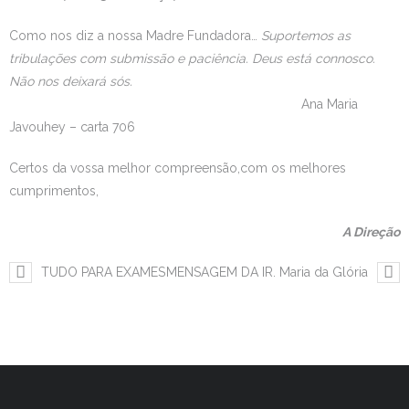
Como nos diz a nossa Madre Fundadora…
Suportemos as
tribulações com submissão e paciência. Deus está connosco.
Não nos deixará sós.
Ana Maria
Javouhey – carta 706
Certos da vossa melhor compreensão,com os melhores
cumprimentos,
A Direção
TUDO PARA EXAMES
MENSAGEM DA IR. Maria da Glória