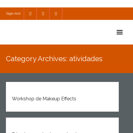
Siga-nos!
Início
Category Archives: atividades
Escola
Escola Católica
Escola Cultural
Workshop de Makeup Effects
Consulta
SPO
Utilidades