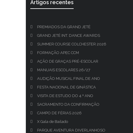
Artigos recentes
PREMIADOS DA GRAND JETÉ
GRAND JETÉ INT. DANCE AWARDS
SUMMER COURSE COLCHESTER 2026
FORMAÇÃO APEC CCM
AÇÃO DE GRAÇAS PRÉ-ESCOLAR
MANUAIS ESCOLARES 26/27
AUDIÇÃO MUSICAL FINAL DE ANO
FESTA NACIONAL DE GINÁSTICA
VISITA DE ESTUDO DO 4.º ANO
SACRAMENTO DA CONFIRMAÇÃO
CAMPO DE FÉRIAS 2026
X Gala de Bailado
PARQUE AVENTURA DIVERLANHOSO