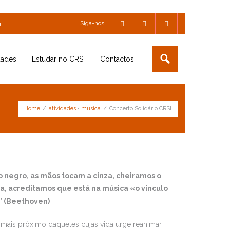
Siga-nos!
r
dades
Estudar no CRSI
Contactos
Home
/
atividades
•
musica
/
Concerto Solidário CRSI
 negro, as mãos tocam a cinza, cheiramos o
a, acreditamos que está na música «o vínculo
.” (Beethoven)
ar mais próximo daqueles cujas vida urge reanimar,