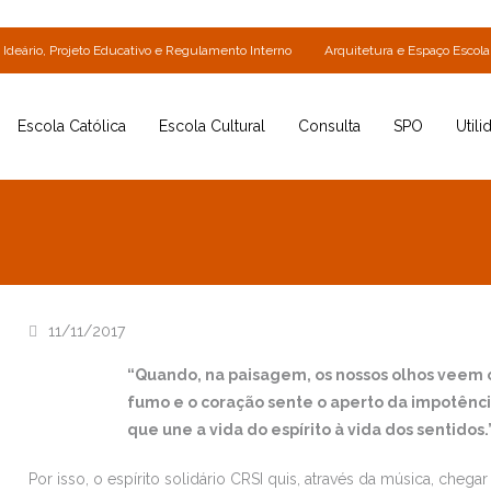
Ideário, Projeto Educativo e Regulamento Interno
Arquitetura e Espaço Escola
Escola Católica
Escola Cultural
Consulta
SPO
Utili
11/11/2017
“Quando, na paisagem, os nossos olhos veem o
fumo e o coração sente o aperto da impotênci
que une a vida do espírito à vida dos sentidos
Por isso, o espírito solidário CRSI quis, através da música, cheg