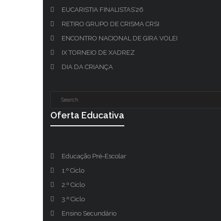
EUCARISTIA FINALISTAS’26
RETIRO GRUPO DE CRISMA CRSI
ENCONTRO NACIONAL DE GIRA VOLEI
IX TORNEIO DE XADREZ
DIA DA CRIANÇA
Oferta Educativa
Educação Pré-Escolar
1.º Ciclo
2.º Ciclo
3.º Ciclo
Ensino Secundário