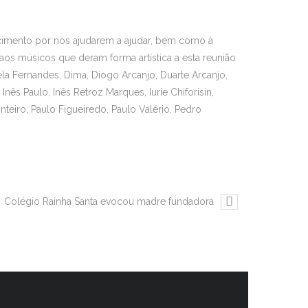
ecimento por nos ajudarem a ajudar, bem como à
os músicos que deram forma artística a esta reunião
ela Fernandes, Dima, Diogo Arcanjo, Duarte Arcanjo,
nês Paulo, Inês Retroz Marques, Iurie Chiforisin,
eiro, Paulo Figueiredo, Paulo Valério, Pedro
Colégio Rainha Santa evocou madre fundadora