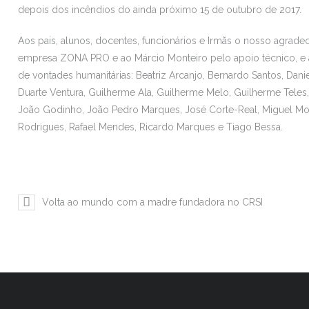
depois dos incêndios do ainda próximo 15 de outubro de 2017.
Aos pais, alunos, docentes, funcionários e Irmãs o nosso agrad
empresa ZONA PRO e ao Márcio Monteiro pelo apoio técnico, e a
de vontades humanitárias: Beatriz Arcanjo, Bernardo Santos, Dani
Duarte Ventura, Guilherme Ala, Guilherme Melo, Guilherme Teles, I
João Godinho, João Pedro Marques, José Corte-Real, Miguel Mont
Rodrigues, Rafael Mendes, Ricardo Marques e Tiago Bessa.
Volta ao mundo com a madre fundadora no CRSI