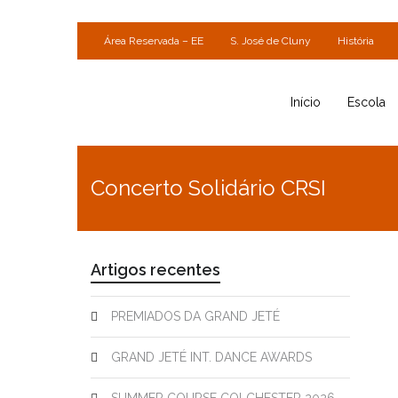
Área Reservada – EE
S. José de Cluny
História
Início
Escola
Concerto Solidário CRSI
Artigos recentes
PREMIADOS DA GRAND JETÉ
GRAND JETÉ INT. DANCE AWARDS