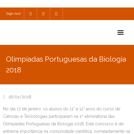
Siga-nos!
Início
Olimpíadas Portuguesas da Biologia
Escola
2018
Escola Católica
Escola Cultural
18/01/2018
Consulta
No dia 17 de janeiro, os alunos do 11° e 12° anos do curso de
Ciências e Tecnologias participaram na 1ª eliminatória das
SPO
Olimpíadas Portuguesas da Biologia 2018. Este concurso é de
Utilidades
extrema importância na comunidade científica, nomeadamente na