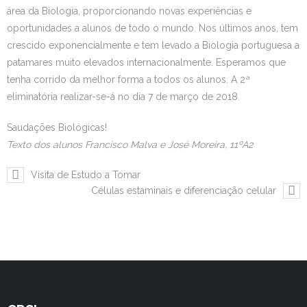
área da Biologia, proporcionando novas experiências e
Estudar no CRSI
oportunidades a alunos de todo o mundo. Nos últimos anos, tem
crescido exponencialmente e tem levado a Biologia portuguesa a
Contactos
patamares muito elevados internacionalmente. Esperamos que
tenha corrido da melhor forma a todos os alunos. A 2ª
eliminatória realizar-se-á no dia 7 de março de 2018.
Saudações Biológicas!
Texto dos alunos Francisco Malva e José Moreira, 11ºA2
Visita de Estudo a Tomar
Células estaminais e diferenciação celular