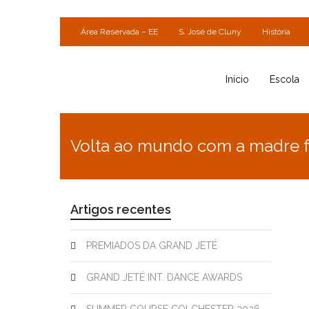
Área Reservada – EE
S. José de Cluny
História
Início
Escola
Volta ao mundo com a madre 
Artigos recentes
PREMIADOS DA GRAND JETÉ
GRAND JETÉ INT. DANCE AWARDS