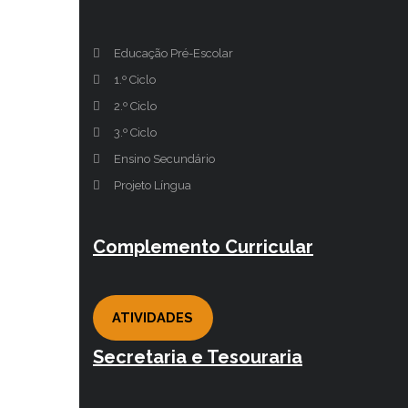
Educação Pré-Escolar
1.º Ciclo
2.º Ciclo
3.º Ciclo
Ensino Secundário
Projeto Língua
Complemento Curricular
ATIVIDADES
Secretaria e Tesouraria