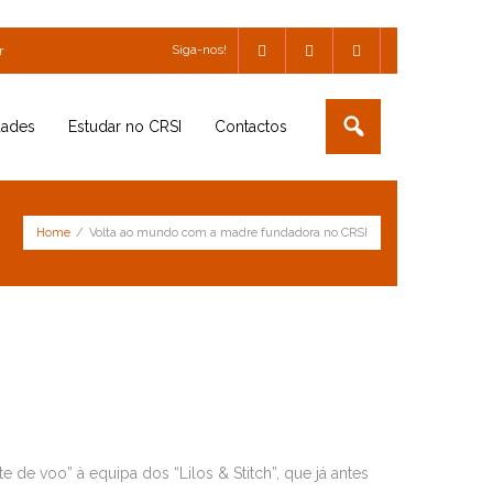
Siga-nos!
r
dades
Estudar no CRSI
Contactos
Home
/
Volta ao mundo com a madre fundadora no CRSI
e voo” à equipa dos “Lilos & Stitch”, que já antes