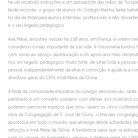
ha-via recebido instruções e um passaporte das mãos da “hosped
tarde recordar, o grupo de alunos do Colégio Rainha Santa Isab
foi dia de festa para alunos e famílias, professores e não docent
e o seu legado pedagógico.
Ana Maria Javouhey nasceu há 238 anos, em França, e ontem cele
considerou o mais importante da sua vida. A missionária fundou
com obras ao serviço da educação e do apoio aos mais necessit
nos um legado pedagógico muito forte, de olhar toda a pesso
pessoa independentemente da etnia e convicção e ajudá-la a rom
directora-geral do CRSI, Irmã Maria da Glória.
A festa da comunidade educativa do colégio decorreu du- rante
partilhado e um concerto solidário com vítimas dos incêndios no
puderam percorrer espaços que simu- lavam os cinco continente
obra da Congregação de S. José de Cluny. «Uma das congregaçõe
apostólica em todo o mundo, que abrange desde actividades de e
reforçou a Irmã Maria da Glória. A fundadora sabia que «a educa
com os valores do Evangelho», reparou a diretora-geral do CR