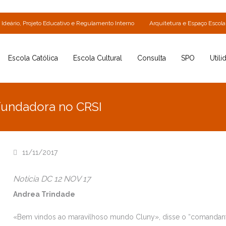
Ideário, Projeto Educativo e Regulamento Interno
Arquitetura e Espaço Escola
Escola Católica
Escola Cultural
Consulta
SPO
Utili
fundadora no CRSI
11/11/2017
Notícia DC 12 NOV 17
Andrea Trindade
«Bem vindos ao maravilhoso mundo Cluny», disse o “comandante d