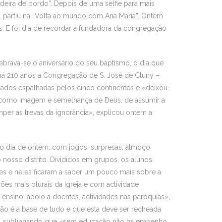
eira de bordo”. Depois de uma selfie para mais
el partiu na “Volta ao mundo com Ana Maria”. Ontem
es. E foi dia de recordar a fundadora da congregação
brava-se o aniversário do seu baptismo, o dia que
 há 210 anos a Congregação de S. José de Cluny –
ados espalhadas pelos cinco continentes e «deixou-
a como imagem e semelhança de Deus, de assumir a
per as trevas da ignorância», explicou ontem a
 o dia de ontem, com jogos, surpresas, almoço
 nosso distrito. Divididos em grupos, os alunos
s e neles ficaram a saber um pouco mais sobre a
s mais plurais da Igreja e com actividade
nsino, apoio a doentes, actividades nas paróquias»,
ção é a base de tudo e que esta deve ser recheada
SI, sublinhando que «sem educação não há empenho,