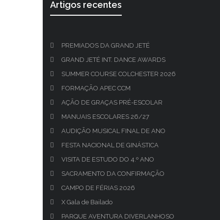
Artigos recentes
PREMIADOS DA GRAND JETÉ
GRAND JETÉ INT. DANCE AWARDS
SUMMER COURSE COLCHESTER 2026
FORMAÇÃO APEC CCM
AÇÃO DE GRAÇAS PRÉ-ESCOLAR
MANUAIS ESCOLARES 26/27
AUDIÇÃO MUSICAL FINAL DE ANO
FESTA NACIONAL DE GINÁSTICA
VISITA DE ESTUDO DO 4.º ANO
SACRAMENTO DA CONFIRMAÇÃO
CAMPO DE FÉRIAS 2026
X Gala de Bailado
PARQUE AVENTURA DIVERLANHOSO