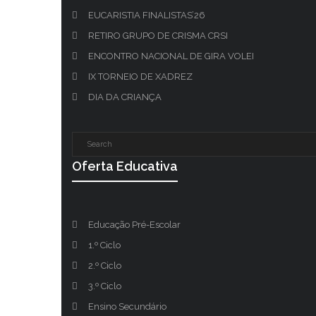
EUCARISTIA FINALISTAS’26
RETIRO GRUPO DE CRISMA CRSI
ENCONTRO NACIONAL DE GIRA VOLEI
IX TORNEIO DE XADREZ
DIA DA CRIANÇA
Oferta Educativa
Educação Pré-Escolar
1.º Ciclo
2.º Ciclo
3.º Ciclo
Ensino Secundário