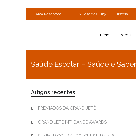
Área Reservada – EE
S. José de Cluny
História
Início
Escola
Saúde Escolar – Saúde e Saber
Artigos recentes
PREMIADOS DA GRAND JETÉ
GRAND JETÉ INT. DANCE AWARDS