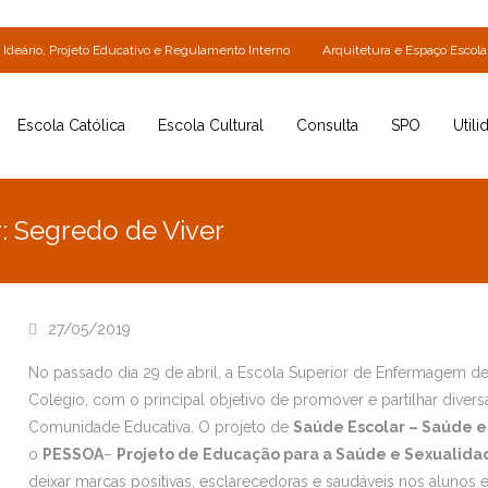
Ideário, Projeto Educativo e Regulamento Interno
Arquitetura e Espaço Escola
Escola Católica
Escola Cultural
Consulta
SPO
Utili
: Segredo de Viver
27/05/2019
No passado dia 29 de abril, a Escola Superior de Enfermagem 
Colégio, com o principal objetivo de promover e partilhar diver
Comunidade Educativa. O projeto de
Saúde Escolar – Saúde e
o
PESSOA
–
Projeto de Educação para a Saúde e Sexualida
deixar marcas positivas, esclarecedoras e saudáveis nos alunos e