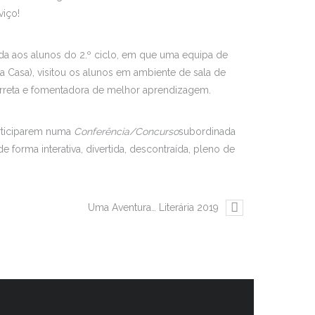
iço!
da aos alunos do 2.º ciclo, em que uma equipa de
sta Casa), visitou os alunos em ambiente de sala de
correta e fomentadora de melhor aprendizagem.
participarem numa
Conferência/Concurso
subordinada
 forma interativa, divertida, descontraída, pleno de
Uma Aventura… Literária 2019