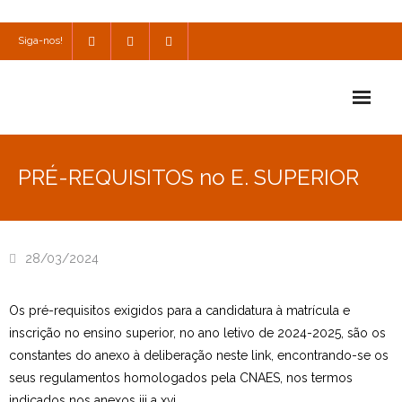
Siga-nos!
Início
PRÉ-REQUISITOS no E. SUPERIOR
Escola
Escola Católica
28/03/2024
Escola Cultural
Os pré-requisitos exigidos para a candidatura à matrícula e
Consulta
inscrição no ensino superior, no ano letivo de 2024-2025, são os
SPO
constantes do anexo à deliberação neste link, encontrando-se os
seus regulamentos homologados pela CNAES, nos termos
Utilidades
indicados nos anexos iii a xvi.