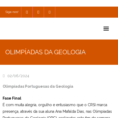
Siga-nos!
Início
OLIMPÍADAS DA GEOLOGIA
Escola
Escola Católica
02/06/2024
Escola Cultural
Olimpíadas Portuguesas da Geologia
Consulta
Fase Final
SPO
É com muita alegria, orgulho e entusiasmo que o CRSI marca
presença, através da sua aluna Ana Mafalda Dias, nas Olimpíadas
Utilidades