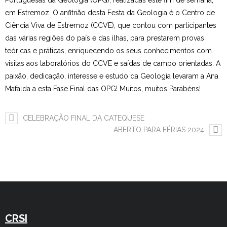
Portuguesas da Geologia (OPG), realizadas este fim de semana,
em Estremoz. O anfitrião desta Festa da Geologia é o Centro de
Estudar no CRSI
Ciência Viva de Estremoz (CCVE), que contou com participantes
das várias regiões do país e das ilhas, para prestarem provas
Contactos
teóricas e práticas, enriquecendo os seus conhecimentos com
visitas aos laboratórios do CCVE e saídas de campo orientadas. A
paixão, dedicação, interesse e estudo da Geologia levaram a Ana
Mafalda a esta Fase Final das OPG! Muitos, muitos Parabéns!
CELEBRAÇÃO FINAL DA CATEQUESE
ABERTO PARA FÉRIAS 2024
CRSI