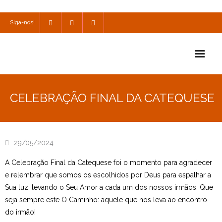
Siga-nos!
Início
CELEBRAÇÃO FINAL DA CATEQUESE
Escola
Escola Católica
29/05/2024
Escola Cultural
A Celebração Final da Catequese foi o momento para agradecer
Consulta
e relembrar que somos os escolhidos por Deus para espalhar a
Sua luz, levando o Seu Amor a cada um dos nossos irmãos. Que
SPO
seja sempre este O Caminho: aquele que nos leva ao encontro
do irmão!
Utilidades