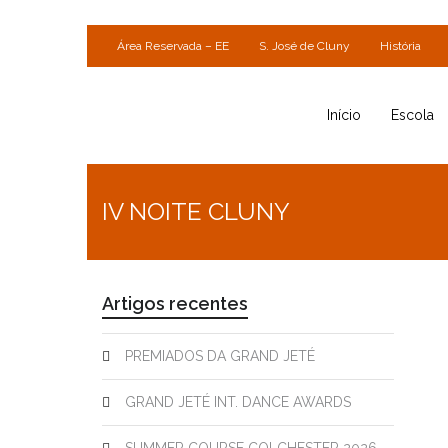
Área Reservada – EE
S. José de Cluny
História
Início
Escola
IV NOITE CLUNY
Artigos recentes
PREMIADOS DA GRAND JETÉ
GRAND JETÉ INT. DANCE AWARDS