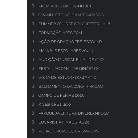
PREMIADOS DA GRAND JETÉ
GRAND JETÉ INT. DANCE AWARDS
SUMMER COURSE COLCHESTER 2026
FORMAÇÃO APEC CCM
AÇÃO DE GRAÇAS PRÉ-ESCOLAR
MANUAIS ESCOLARES 26/27
AUDIÇÃO MUSICAL FINAL DE ANO
FESTA NACIONAL DE GINÁSTICA
VISITA DE ESTUDO DO 4.º ANO
SACRAMENTO DA CONFIRMAÇÃO
CAMPO DE FÉRIAS 2026
X Gala de Bailado
PARQUE AVENTURA DIVERLANHOSO
EUCARISTIA FINALISTAS’26
RETIRO GRUPO DE CRISMA CRSI