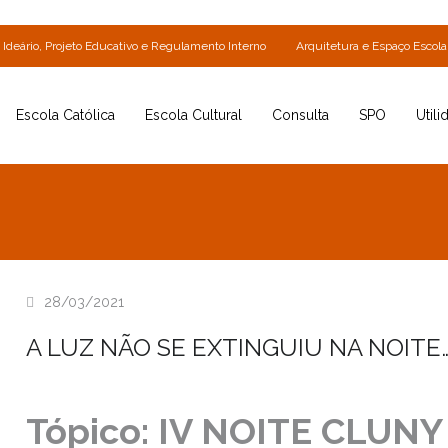
Ideário, Projeto Educativo e Regulamento Interno
Arquitetura e Espaço Escola
Escola Católica
Escola Cultural
Consulta
SPO
Utili
28/03/2021
A LUZ NÃO SE EXTINGUIU NA NOITE… 
Tópico: IV NOITE CLUNY