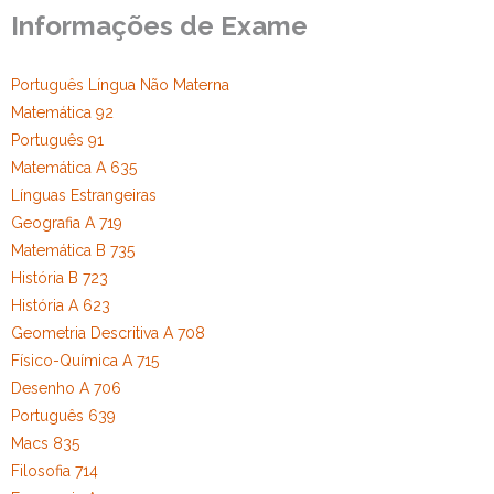
Informações de Exame
Estudar no CRSI
Contactos
Português Língua Não Materna
Matemática 92
Português 91
Matemática A 635
Línguas Estrangeiras
Geografia A 719
Matemática B 735
História B 723
História A 623
Geometria Descritiva A 708
Físico-Química A 715
Desenho A 706
Português 639
Macs 835
Filosofia 714