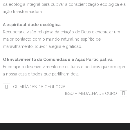
da ecologia integral para cultivar a conscientização ecológica e a
ação transformadora.
A espiritualidade ecológica
Recuperar a visão religiosa da criação de Deus e encorajar um
maior contacto com o mundo natural no espírito de
maravilhamento, louvor, alegria e gratidão.
O Envolvimento da Comunidade e Ação Participativa
Encorajar o desenvolvimento de culturas e políticas que protejam
a nossa casa e todos que partilham dela.
OLIMPÍADAS DA GEOLOGIA
IESO – MEDALHA DE OURO