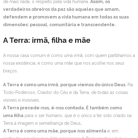
de mais nada, o respeito pela vida humana.
Assim, os
verdadeiros obreiros da paz são aqueles que amam,
defendem e promovem a vida humana em todas as suas
dimensões: pessoal, comunitária e transcendente.
A Terra: irmã, filha e mãe
A nossa casa comum é como uma irmã, com quem partilhamos a
nossa existência, e como uma mãe que nos acolhe nos seus
braços.
A Terra é como uma irmã
,
porque viemos do único Deus
, Pai
Todo-Poderoso, Criador do Céu e da Terra, de todas as coisas
visíveis e invisíveis.
A Terra precede-nos, é-nos confiada. É também como
uma filha
para o ser humano, que é o único a ter sido criado na
Terra à imagem e semelhança de Deus
.
A Terra é como uma mãe
,
porque nos alimenta
e, em