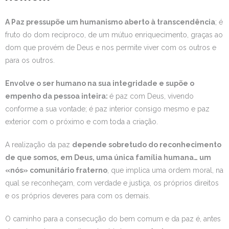
A Paz pressupõe um humanismo aberto à transcendência
; é
fruto do dom recíproco, de um mútuo enriquecimento, graças ao
dom que provém de Deus e nos permite viver com os outros e
para os outros.
Envolve o ser humano na sua integridade e supõe o
empenho da pessoa inteira:
é paz com Deus, vivendo
conforme a sua vontade; é paz interior consigo mesmo e paz
exterior com o próximo e com toda a criação.
A realização da paz
depende sobretudo do reconhecimento
de que somos, em Deus, uma única família humana… um
«nós» comunitário fraterno
, que implica uma ordem moral, na
qual se reconheçam, com verdade e justiça, os próprios direitos
e os próprios deveres para com os demais.
O caminho para a consecução do bem comum e da paz é, antes