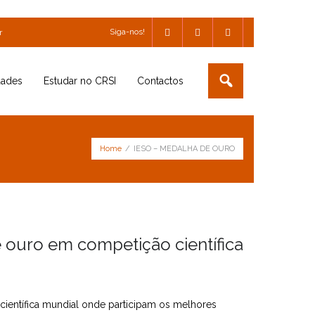
Siga-nos!
r
dades
Estudar no CRSI
Contactos
Home
/
IESO – MEDALHA DE OURO
ouro em competição científica
científica mundial onde participam os melhores