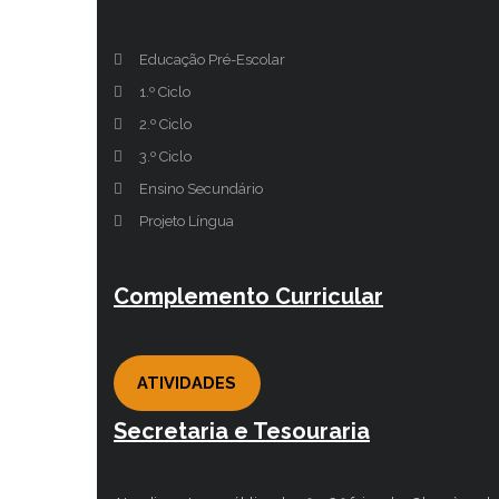
Educação Pré-Escolar
1.º Ciclo
2.º Ciclo
3.º Ciclo
Ensino Secundário
Projeto Língua
Complemento Curricular
ATIVIDADES
Secretaria e Tesouraria