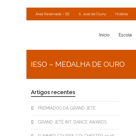
Área Reservada – EE
S. José de Cluny
História
Início
Escola
IESO – MEDALHA DE OURO
Artigos recentes
PREMIADOS DA GRAND JETÉ
GRAND JETÉ INT. DANCE AWARDS