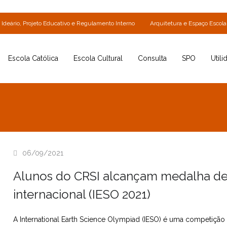
Ideário, Projeto Educativo e Regulamento Interno
Arquitetura e Espaço Escola
Escola Católica
Escola Cultural
Consulta
SPO
Utili
06/09/2021
Alunos do CRSI alcançam medalha de 
internacional (IESO 2021)
A International Earth Science Olympiad (IESO) é uma competição 