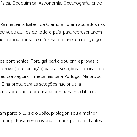
física, Geoquímica, Astronomia, Oceanografia, entre
 Rainha Santa Isabel, de Coimbra, foram apurados nas
de 5000 alunos de todo o país, para representarem
que acabou por ser em formato online, entre 25 e 30
s continentes. Portugal participou em 3 provas: 1
e 1 prova (apresentação) para as seleções nacionais de
a seu conseguiram medalhas para Portugal. Na prova
 E na prova para as seleções nacionais, a
amente apreciada e premiada com uma medalha de
iam parte o Luís e o João, protagonizou a melhor
ita orgulhosamente os seus alunos pelos brilhantes