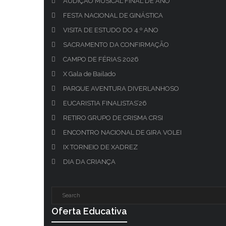
AUDIÇÃO MUSICAL FINAL DE ANO
FESTA NACIONAL DE GINÁSTICA
VISITA DE ESTUDO DO 4.º ANO
SACRAMENTO DA CONFIRMAÇÃO
CAMPO DE FÉRIAS 2026
X Gala de Bailado
PARQUE AVENTURA DIVERLANHOSO
EUCARISTIA FINALISTAS’26
RETIRO GRUPO DE CRISMA CRSI
ENCONTRO NACIONAL DE GIRA VOLEI
IX TORNEIO DE XADREZ
DIA DA CRIANÇA
Oferta Educativa