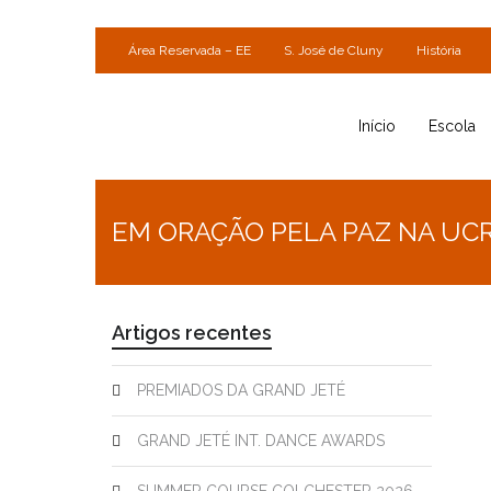
Área Reservada – EE
S. José de Cluny
História
Início
Escola
EM ORAÇÃO PELA PAZ NA UC
Artigos recentes
PREMIADOS DA GRAND JETÉ
GRAND JETÉ INT. DANCE AWARDS