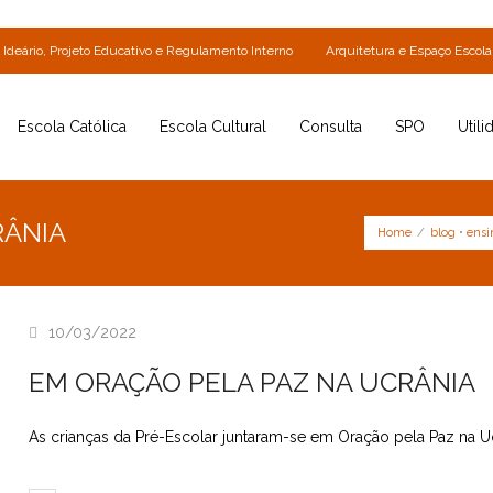
Ideário, Projeto Educativo e Regulamento Interno
Arquitetura e Espaço Escola
Escola Católica
Escola Cultural
Consulta
SPO
Utili
RÂNIA
Home
/
blog
•
ensi
10/03/2022
EM ORAÇÃO PELA PAZ NA UCRÂNIA
As crianças da Pré-Escolar juntaram-se em Oração pela Paz na U