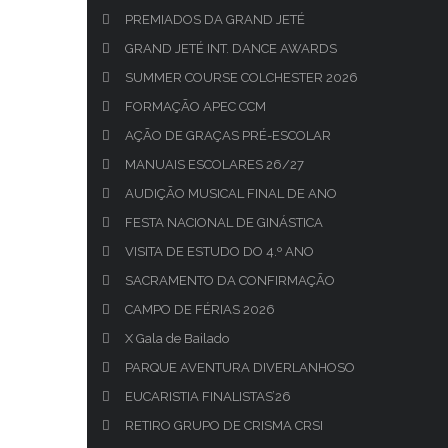
PREMIADOS DA GRAND JETÉ
GRAND JETÉ INT. DANCE AWARDS
SUMMER COURSE COLCHESTER 2026
FORMAÇÃO APEC CCM
AÇÃO DE GRAÇAS PRÉ-ESCOLAR
MANUAIS ESCOLARES 26/27
AUDIÇÃO MUSICAL FINAL DE ANO
FESTA NACIONAL DE GINÁSTICA
VISITA DE ESTUDO DO 4.º ANO
SACRAMENTO DA CONFIRMAÇÃO
CAMPO DE FÉRIAS 2026
X Gala de Bailado
PARQUE AVENTURA DIVERLANHOSO
EUCARISTIA FINALISTAS’26
RETIRO GRUPO DE CRISMA CRSI