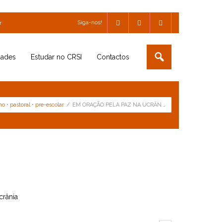
Siga-nos!
r
dades
Estudar no CRSI
Contactos
no
•
pastoral
•
pre-escolar
/
EM ORAÇÃO PELA PAZ NA UCRÂN …
crânia