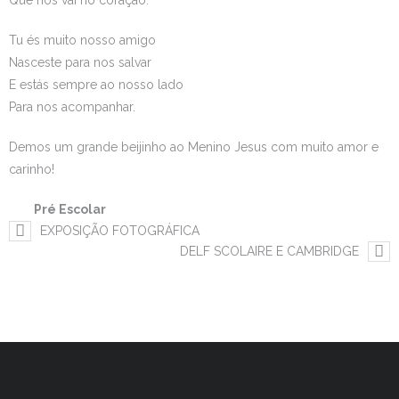
Que nos vai no coração.
Estudar no CRSI
Tu és muito nosso amigo
Nasceste para nos salvar
Contactos
E estás sempre ao nosso lado
Para nos acompanhar.
Demos um grande beijinho ao Menino Jesus com muito amor e
carinho!
Pré Escolar
EXPOSIÇÃO FOTOGRÁFICA
DELF SCOLAIRE E CAMBRIDGE