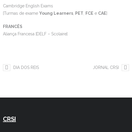
Cambridge English Exams
Estudar no CRSI
[Turmas de exame
Young Learners
,
PET
,
FCE
e
CAE
]
Contactos
FRANCÊS
Aliança Francesa [DELF – Scolaire]
DIA DOS REIS
JORNAL CRSI
CRSI