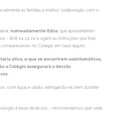
pecialmente às famílias a melhor colaboração com o
ativa,
nomeadamente Itália
, que apresentarem
NS24 – 808 24 24 24 e sigam as instruções que lhes
em comparecendo no Colégio em caso algum;
tária ativa, e que se encontrem assintomáticos,
ão o Colégio assegurará o devido
icos
.
mãos, com água e sabão, esfregando-as bem durante
ma solução à base de álcool – recomendamos que cada