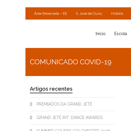
Área Reservada – EE
S. José de Cluny
História
Início
Escola
COMUNICADO COVID-19
Artigos recentes
PREMIADOS DA GRAND JETÉ
GRAND JETÉ INT. DANCE AWARDS