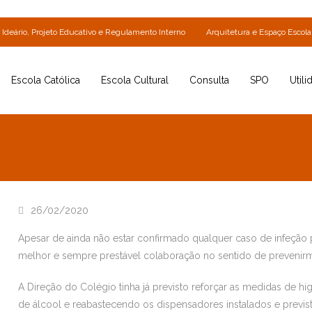
Ideário, Projeto Educativo e Regulamento Interno
Arquitetura e Espaço Escola
Escola Católica
Escola Cultural
Consulta
SPO
Utili
26/02/2020
Apesar de ainda não estar confirmado qualquer caso de infeção 
melhor e sempre prestável colaboração no sentido de prevenir
A Direção do Colégio tinha já previsto reforçar as medidas de hi
de álcool e reabastecendo os dispensadores instalados e previst