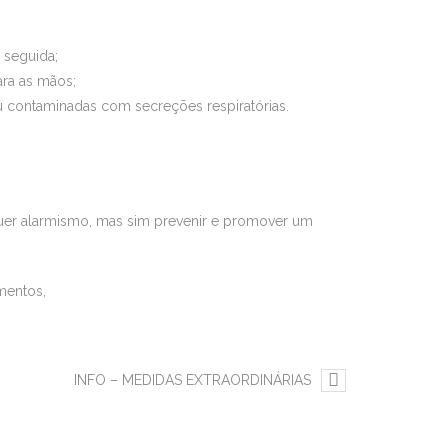
 seguida;
ara as mãos;
ou contaminadas com secreções respiratórias.
er alarmismo, mas sim prevenir e promover um
mentos,
INFO – MEDIDAS EXTRAORDINÁRIAS