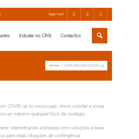
Siga-nos!
r
dades
Estudar no CRSI
Contactos
Home
/
COMUNICADO COVID-19
por COVID-19 no nosso país, vimos solicitar a vossa
mos ao máximo qualquer foco de contágio.
giene, intensificando a limpeza com soluções à base
os para estas situações de contingência.