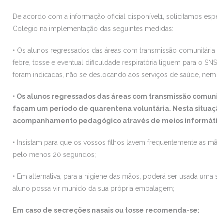
De acordo com a informação oficial disponível1, solicitamos es
Colégio na implementação das seguintes medidas:
• Os alunos regressados das áreas com transmissão comunitária 
febre, tosse e eventual dificuldade respiratória liguem para o S
foram indicadas, não se deslocando aos serviços de saúde, n
• Os alunos regressados das áreas com transmissão comuni
façam um período de quarentena voluntária. Nesta situaç
acompanhamento pedagógico através de meios informát
• Insistam para que os vossos filhos lavem frequentemente as 
pelo menos 20 segundos;
• Em alternativa, para a higiene das mãos, poderá ser usada u
aluno possa vir munido da sua própria embalagem;
Em caso de secreções nasais ou tosse recomenda-se: