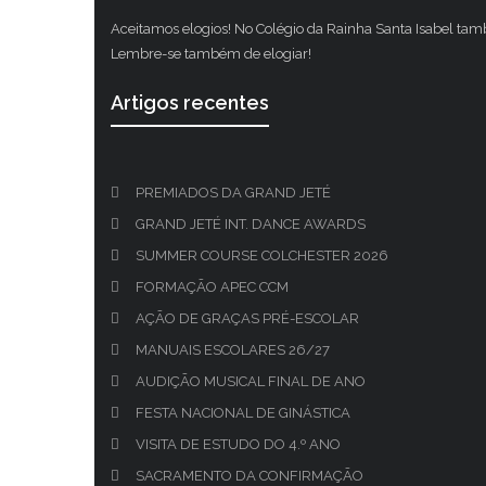
Aceitamos elogios! No Colégio da Rainha Santa Isabel ta
Lembre-se também de elogiar!
Artigos recentes
PREMIADOS DA GRAND JETÉ
GRAND JETÉ INT. DANCE AWARDS
SUMMER COURSE COLCHESTER 2026
FORMAÇÃO APEC CCM
AÇÃO DE GRAÇAS PRÉ-ESCOLAR
MANUAIS ESCOLARES 26/27
AUDIÇÃO MUSICAL FINAL DE ANO
FESTA NACIONAL DE GINÁSTICA
VISITA DE ESTUDO DO 4.º ANO
SACRAMENTO DA CONFIRMAÇÃO