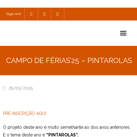
Siga-nos!
Início
CAMPO DE FÉRIAS’25 – PINTAROLAS
Escola
Escola Católica
29/05/2025
Escola Cultural
Consulta
PRÉ-INSCRIÇÃO AQUI
SPO
O projeto deste ano é muito semelhante ao dos anos anteriores.
Utilidades
E o tema deste ano é
“PINTAROLAS”.