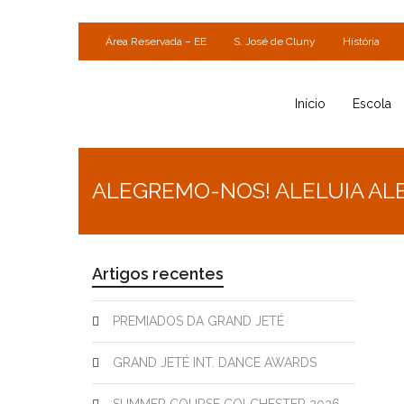
Área Reservada – EE
S. José de Cluny
História
Início
Escola
ALEGREMO-NOS! ALELUIA ALE
Artigos recentes
PREMIADOS DA GRAND JETÉ
GRAND JETÉ INT. DANCE AWARDS