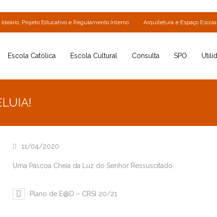
Ideário, Projeto Educativo e Regulamento Interno
Arquitetura e Espaço Escola
Escola Católica
Escola Cultural
Consulta
SPO
Utili
LUIA!
11/04/2020
Uma Páscoa Cheia da Luz do Senhor Ressuscitado
Plano de E@D – CRSI 20/21