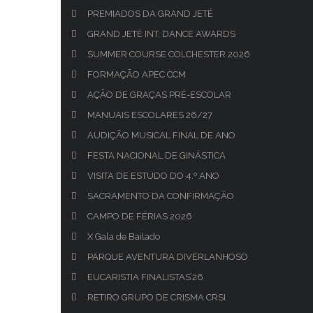
PREMIADOS DA GRAND JETÉ
GRAND JETÉ INT. DANCE AWARDS
SUMMER COURSE COLCHESTER 2026
FORMAÇÃO APEC CCM
AÇÃO DE GRAÇAS PRÉ-ESCOLAR
MANUAIS ESCOLARES 26/27
AUDIÇÃO MUSICAL FINAL DE ANO
FESTA NACIONAL DE GINÁSTICA
VISITA DE ESTUDO DO 4.º ANO
SACRAMENTO DA CONFIRMAÇÃO
CAMPO DE FÉRIAS 2026
X Gala de Bailado
PARQUE AVENTURA DIVERLANHOSO
EUCARISTIA FINALISTAS’26
RETIRO GRUPO DE CRISMA CRSI