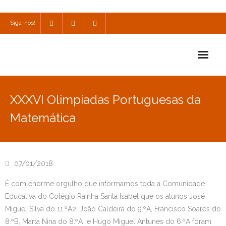
Siga-nos!
Início
XXXVI Olimpíadas Portuguesas da
Escola
Matemática
Escola Católica
Escola Cultural
07/01/2018
Consulta
É com enorme orgulho que informamos toda a Comunidade
Educativa do Colégio Rainha Santa Isabel que os alunos José
SPO
Miguel Silva do 11.ºA2, João Caldeira do 9.ºA, Francisco Soares do
Utilidades
8.ºB, Marta Nina do 8.ºA e Hugo Miguel Antunes do 6.ºA foram