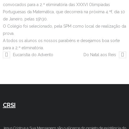
convocados para a 2.ª eliminatória das XXXVI Olimpíadas
Estudar no CRSI
Portuguesas da Matemática, que decorrerá na próxima 4.ªf, dia 10
de Janeiro, pelas 15h30.
Contactos
O Colégio foi selecionado, pela SPM como local de realização da
prova.
A todos os alunos os nossos parabéns e desejamos boa sorte
para a 2.ª eliminatória.
Eucaristia do Advento
Do Natal aos Reis
CRSI
Jesus Cristo e a Sua Mensagem são o alicerce do projeto de existência do