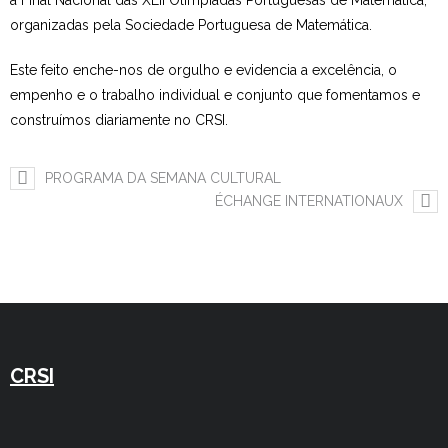
a Final Nacional das XLII Olimpíadas Portuguesas de Matemática,
organizadas pela Sociedade Portuguesa de Matemática.
Estudar no CRSI
Este feito enche-nos de orgulho e evidencia a excelência, o
Contactos
empenho e o trabalho individual e conjunto que fomentamos e
construímos diariamente no CRSI.
PROGRAMA DA SEMANA CULTURAL
ÉCHANGE INTERNATIONAUX
CRSI