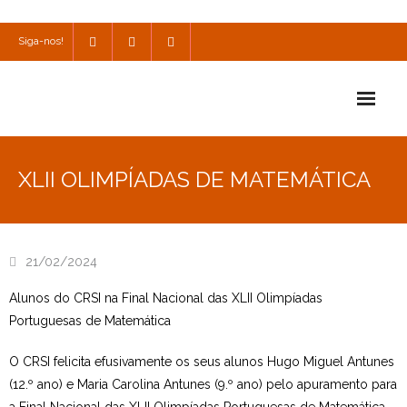
Siga-nos!
Início
XLII OLIMPÍADAS DE MATEMÁTICA
Escola
Escola Católica
21/02/2024
Escola Cultural
Alunos do CRSI na Final Nacional das XLII Olimpíadas
Consulta
Portuguesas de Matemática
SPO
O CRSI felicita efusivamente os seus alunos Hugo Miguel Antunes
(12.º ano) e Maria Carolina Antunes (9.º ano) pelo apuramento para
Utilidades